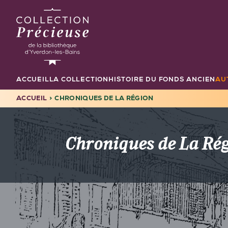
Aller
au
contenu
principal
ACCUEIL
LA COLLECTION
HISTOIRE DU FONDS ANCIEN
AU
Navigation
principale
ACCUEIL
CHRONIQUES DE LA RÉGION
FIL
D'ARIANE
Chroniques de La Ré