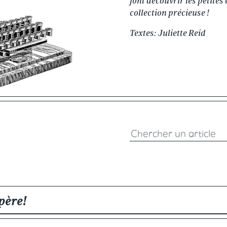
font découvrir les petites
collection précieuse !
Textes: Juliette Reid
ipère!