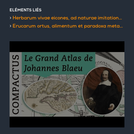
ELÉMENTS LIÉS
Herbarum vivae eicones, ad naturae imitationem : summa cum diligentia et artificio effigiatae, una cum effectibus earundem, in gratiam veteris illius, et jamjam renascentis herbariae medicinae
Erucarum ortus, alimentum et paradoxa metamorphosis