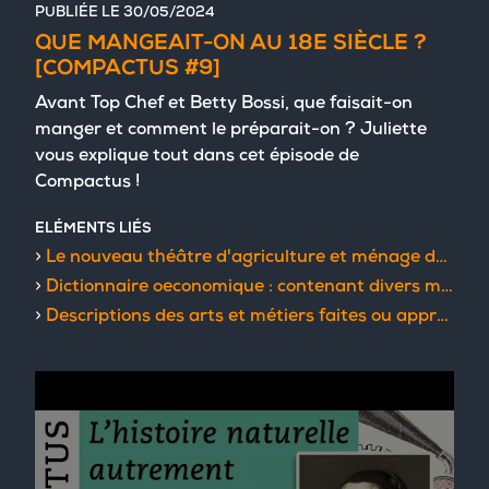
PUBLIÉE LE
30/05/2024
QUE MANGEAIT-ON AU 18E SIÈCLE ?
[COMPACTUS #9]
Avant Top Chef et Betty Bossi, que faisait-on
manger et comment le préparait-on ? Juliette
vous explique tout dans cet épisode de
Compactus !
ELÉMENTS LIÉS
Le nouveau théâtre d'agriculture et ménage des champs
Dictionnaire oeconomique : contenant divers moyens d'augmenter son bien, et de conserver sa santé
Descriptions des arts et métiers faites ou approuvées par Messieurs de l'Académie royale des sciences de Paris