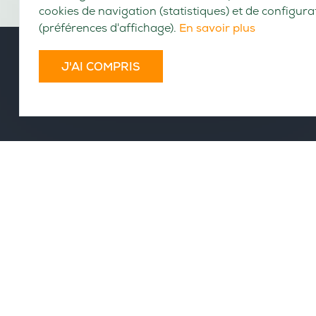
VOLUMES CONSULTABLES EN LIGNE
Cet ouvrage n'a pas encore été numérisé.
Traité de la mythologie : orné de cent
quatre-vingt gravures en taille-douce : à
l'usage des jeunes gens de l'un et de
l'autre sexe