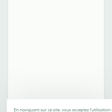
En naviguant sur ce site, vous acceptez l'utilisation
cookies de navigation (statistiques) et de configura
(préférences d'affichage).
En savoir plus
J'AI COMPRIS