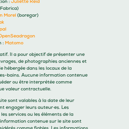
ion :
Juliette Reid
Fabrica)
an Morel
(boregar)
ak
pal
OpenSeadragon
n :
Matomo
atif. Il a pour objectif de présenter une
ouvrages, de photographies anciennes et
e hébergée dans les locaux de la
les-bains. Aucune information contenue
osséder ou être interprétée comme
e valeur contractuelle.
site sont valables à la date de leur
ent engager leurs auteur·es. Les
les services ou les éléments de la
 information contenue sur le site sont
sidérés comme fiables. Les informations