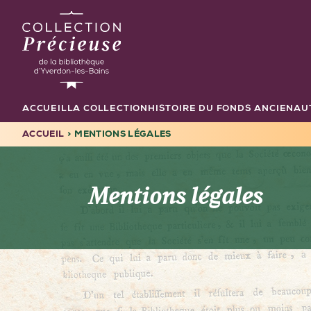
Aller
au
contenu
principal
ACCUEIL
LA COLLECTION
HISTOIRE DU FONDS ANCIEN
AU
Navigation
principale
ACCUEIL
MENTIONS LÉGALES
FIL
D'ARIANE
Mentions légales