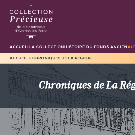
Aller
au
contenu
principal
ACCUEIL
LA COLLECTION
HISTOIRE DU FONDS ANCIEN
AU
Navigation
principale
ACCUEIL
CHRONIQUES DE LA RÉGION
FIL
D'ARIANE
Chroniques de La Ré