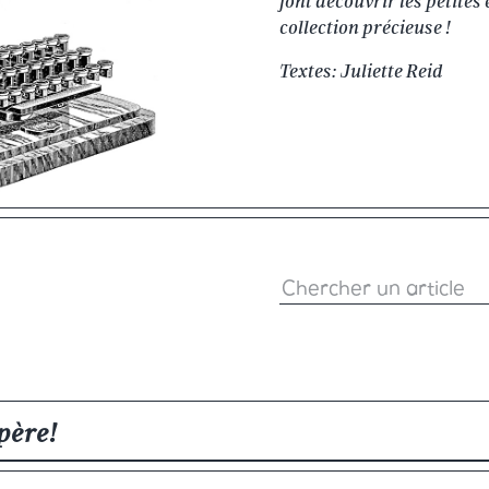
font découvrir les petites
collection précieuse !
Textes: Juliette Reid
ipère!