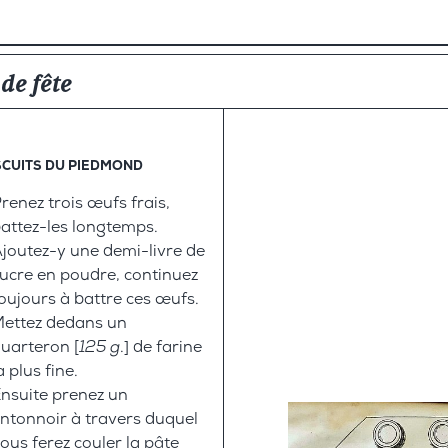
ts
de fête
SCUITS DU PIEDMOND
renez trois œufs frais,
attez-les longtemps.
joutez-y une demi-livre de
ucre en poudre, continuez
oujours à battre ces œufs.
ettez dedans un
uarteron [
125 g
.] de farine
a plus fine.
nsuite prenez un
ntonnoir à travers duquel
ous ferez couler la pâte