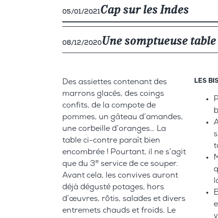
ELÉMENTS LIÉS
Cap sur les Indes
05/01/2021
Le chirurgien dentiste, ou traité des den
ELÉMENTS LIÉS
Une somptueuse table 
08/12/2020
Miroir oost et west-indical
LES BI
Des assiettes contenant des
marrons glacés, des coings
P
confits, de la compote de
b
pommes, un gâteau d’amandes,
A
une corbeille d’oranges… La
s
table ci-contre paraît bien
t
encombrée ! Pourtant, il ne s’agit
M
e
que du 3
service de ce souper.
q
Avant cela, les convives auront
l
déjà dégusté potages, hors
E
d’œuvres, rôtis, salades et divers
e
entremets chauds et froids. Le
v