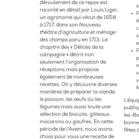
déroulement de ce repas est
s
raconté en détail par Louis Liger,
P
un agronome qui vécut de 1658
é
à 1717, dans son
Nouveau
c
théâtre d’agriculture et ménage
s
des champs
paru en 1713. Le
chapitre des « Délices de la
P
campagne » décrit non
p
seulement l’organisation de
m
réceptions mais propose
s
également de nombreuses
v
recettes. On y découvre diverses
f
manières de préparer la viande,
le poisson, les œufs ou les
L’équi
légumes mais aussi toute une
publiq
sélection de biscuits, gâteaux,
les-Ba
macarons ou gaufres. En cette
bonne 
période de l’Avent, nous avons
fêtes 
choisi pour vous une recette de