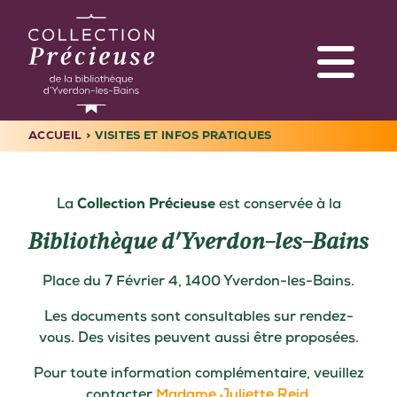
Aller
au
contenu
principal
ACCUEIL
VISITES ET INFOS PRATIQUES
Navigation
FIL
principale
D'ARIANE
La
Collection Précieuse
est conservée à la
Bibliothèque d’Yverdon-les-Bains
Place du 7 Février 4, 1400 Yverdon-les-Bains.
Les documents sont consultables sur rendez-
vous. Des visites peuvent aussi être proposées.
Pour toute information complémentaire, veuillez
contacter
Madame Juliette Reid
.