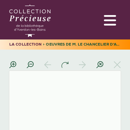
Aller
au
contenu
principal
LA COLLECTION
OEUVRES DE M. LE CHANCELIER D'AGUESSEAU. TOME 23
Navigation
FIL
principale
D'ARIANE