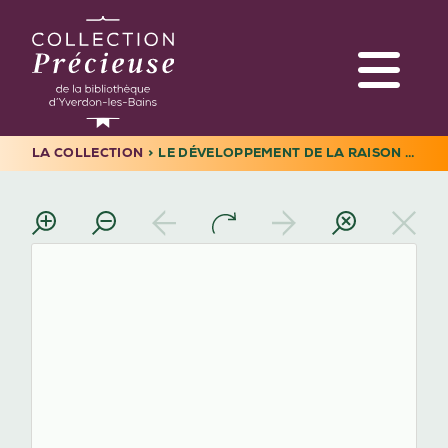
Aller
au
contenu
principal
LA COLLECTION
LE DÉVELOPPEMENT DE LA RAISON : OEUVRES POSTHUMES. TOME 2
Navigation
FIL
principale
D'ARIANE