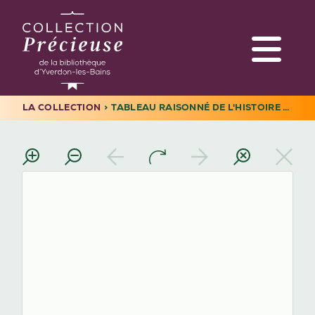
Aller
au
contenu
principal
LA COLLECTION
TABLEAU RAISONNÉ DE L'HISTOIRE LITTÉRAIRE DU DIX-HUITIÈME SIÈCLE
Navigation
FIL
principale
D'ARIANE