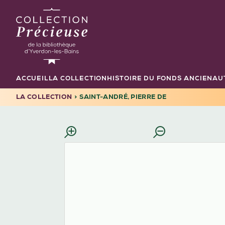
Aller
au
contenu
principal
ACCUEIL
LA COLLECTION
HISTOIRE DU FONDS ANCIEN
AU
Navigation
principale
LA COLLECTION
SAINT-ANDRÉ, PIERRE DE
FIL
D'ARIANE