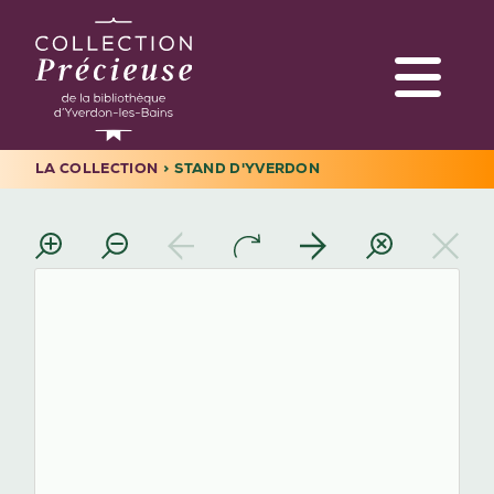
Aller
au
contenu
principal
LA COLLECTION
STAND D'YVERDON
Navigation
FIL
principale
D'ARIANE