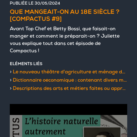
PUBLIÉE LE
30/05/2024
QUE MANGEAIT-ON AU 18E SIÈCLE ?
[COMPACTUS #9]
Avant Top Chef et Betty Bossi, que faisait-on
manger et comment le préparait-on ? Juliette
vous explique tout dans cet épisode de
Compactus !
ELÉMENTS LIÉS
Le nouveau théâtre d'agriculture et ménage des champs
Dictionnaire oeconomique : contenant divers moyens d'augmenter son bien, et de conserver sa santé
Descriptions des arts et métiers faites ou approuvées par Messieurs de l'Académie royale des sciences de Paris