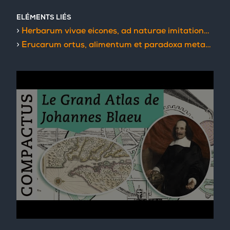
ELÉMENTS LIÉS
Herbarum vivae eicones, ad naturae imitationem : summa cum diligentia et artificio effigiatae, una cum effectibus earundem, in gratiam veteris illius, et jamjam renascentis herbariae medicinae
Erucarum ortus, alimentum et paradoxa metamorphosis