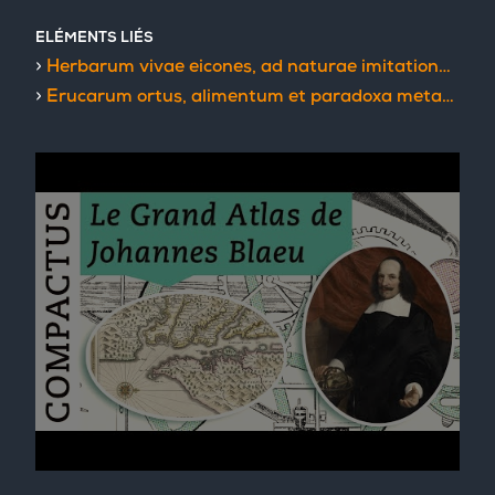
ELÉMENTS LIÉS
Herbarum vivae eicones, ad naturae imitationem : summa cum diligentia et artificio effigiatae, una cum effectibus earundem, in gratiam veteris illius, et jamjam renascentis herbariae medicinae
Erucarum ortus, alimentum et paradoxa metamorphosis