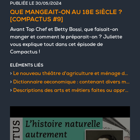
PUBLIÉE LE
30/05/2024
QUE MANGEAIT-ON AU 18E SIÈCLE ?
[COMPACTUS #9]
Avant Top Chef et Betty Bossi, que faisait-on
manger et comment le préparait-on ? Juliette
vous explique tout dans cet épisode de
Compactus !
ELÉMENTS LIÉS
Le nouveau théâtre d'agriculture et ménage des champs
Dictionnaire oeconomique : contenant divers moyens d'augmenter son bien, et de conserver sa santé
Descriptions des arts et métiers faites ou approuvées par Messieurs de l'Académie royale des sciences de Paris