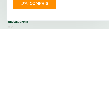
Jombert, Louis-Alexandre
BIOGRAPHIE
LIENS AVEC YVERDON
RÉFÉRENCES
CATÉGORIE
CATÉGORIE JURIDIQUE
Personne
personne physique
ANNÉE DE
ANNÉE DE