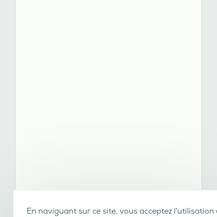
En naviguant sur ce site, vous acceptez l'utilisation
cookies de navigation (statistiques) et de configura
(préférences d'affichage).
En savoir plus
J'AI COMPRIS