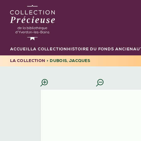
Aller
au
contenu
principal
ACCUEIL
LA COLLECTION
HISTOIRE DU FONDS ANCIEN
AU
Navigation
principale
LA COLLECTION
DUBOIS, JACQUES
FIL
D'ARIANE