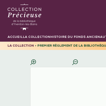
Aller
au
contenu
principal
ACCUEIL
LA COLLECTION
HISTOIRE DU FONDS ANCIEN
AU
Navigation
principale
LA COLLECTION
PREMIER RÈGLEMENT DE LA BIBLIOTHÈQ
FIL
D'ARIANE