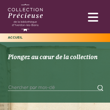
Aller
au
contenu
principal
ACCUEIL
Navigation
FIL
principale
D'ARIANE
Plongez au cœur de la collection