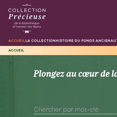
Aller
au
contenu
principal
ACCUEIL
LA COLLECTION
HISTOIRE DU FONDS ANCIEN
AU
Navigation
principale
ACCUEIL
FIL
D'ARIANE
Plongez au cœur de la