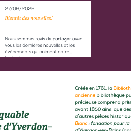
27/06/2026
Bientôt des nouvelles!
Nous sommes ravis de partager avec
vous les dernières nouvelles et les
événements qui animent notre
institution.
Restez à l'affût de nos prochaines
actualités!
Créée en 1761, la
Bibliot
ancienne
bibliothèque pu
précieuse comprend près
avant 1850 ainsi que des
rquable
d’autres pièces historiq
Blanc
: fondation pour la 
e d'Yverdon-
d’Yverdon-les-Bains
(an