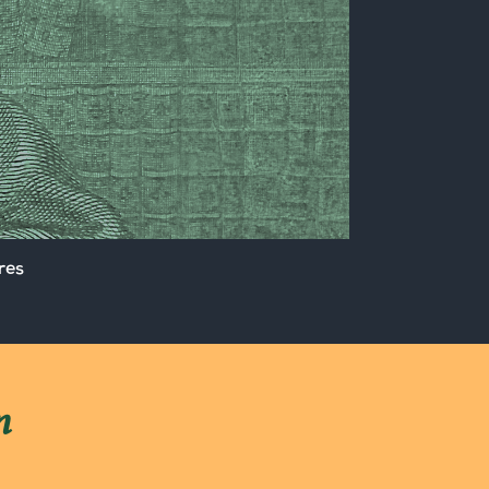
res
n